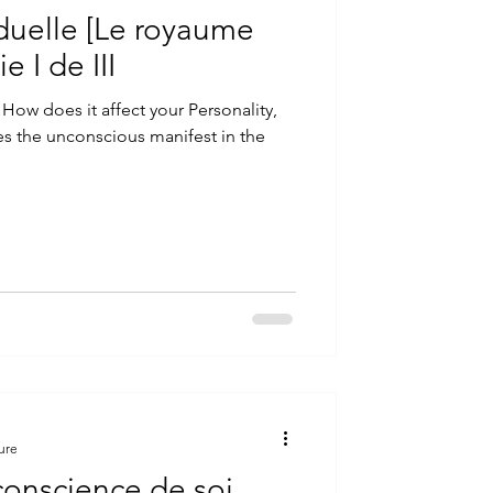
iduelle [Le royaume
e I de III
How does it affect your Personality,
s the unconscious manifest in the
ure
conscience de soi