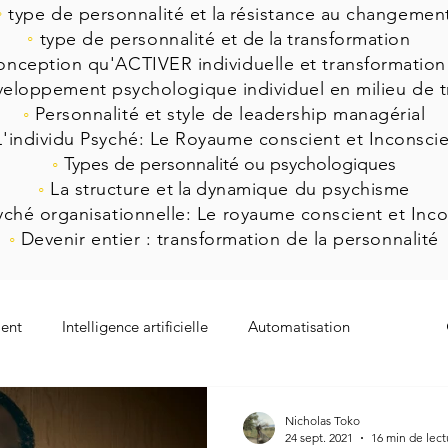
◦
type de personnalité et
la
résistance au changemen
◦
type de personnalité et
de la
transformation
onception qu'ACTIVER individuelle et transformation
eloppement psychologique individuel en milieu de tr
◦
Personnalité et style de leadership managérial
L'individu Psyché: Le Royaume conscient et Inconsci
◦
Types de personnalité ou psychologiques
◦
La structure et
la
dynamique du psychisme
yché organisationnelle: Le royaume conscient et Inco
◦
Devenir entier : transformation de la personnalité
ent
Intelligence artificielle
Automatisation
Complexe
Covid19
Confinement
Nicholas Toko
24 sept. 2021
16 min de lect