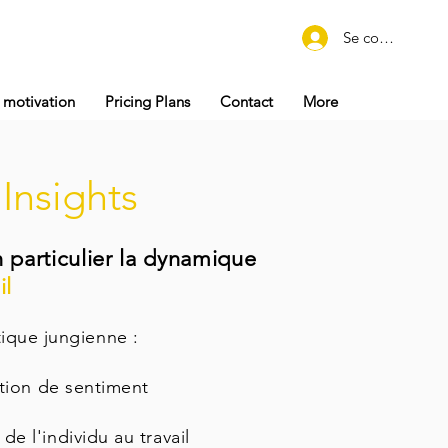
Se connecter
 motivation
Pricing Plans
Contact
More
:
Insights
n particulier la dynamique
il
tique jungienne :
ction de sentiment
de l'individu au travail