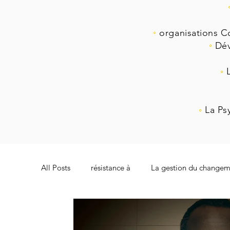
◦
organisations C
◦
Dév
◦
◦
La Ps
All Posts
résistance à
La gestion du changem
Robotique
Instinct
Bureaucratie