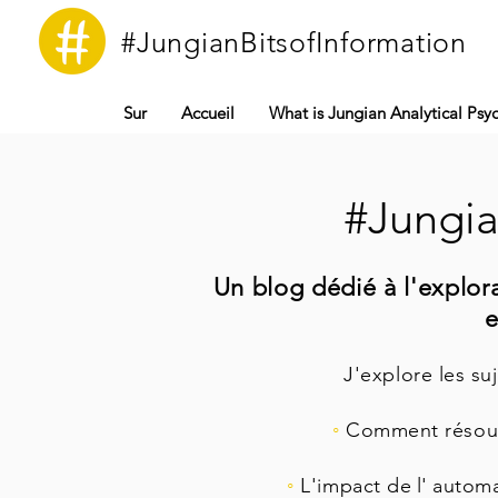
#JungianBitsofInformation
Sur
Accueil
What is Jungian Analytical Psy
#Jungia
Un blog dédié à l'explora
e
J'explore les su
◦
Comment résoudre
◦
L'impact de
l'
automat