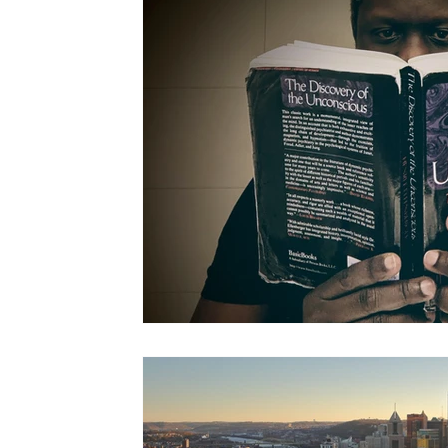
Conflit au travail
Personnalité
La tech
Psyché
Psychologie Jungienne
La psyc