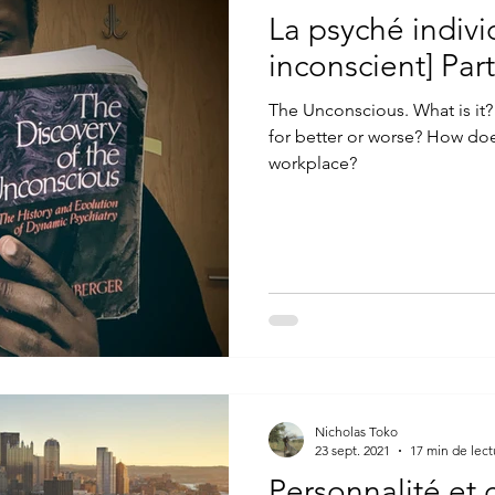
La psyché indiv
nologie
Inconscient(e)
Psyché
Conscient(e)
inconscient] Parti
The Unconscious. What is it? 
hanalyse freudienne
Psychologie analytique jungienne
for better or worse? How doe
workplace?
Nicholas Toko
23 sept. 2021
17 min de lect
Personnalité et 