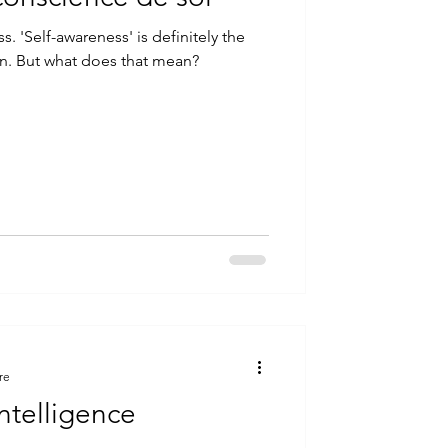
. 'Self-awareness' is definitely the
on. But what does that mean?
re
Intelligence