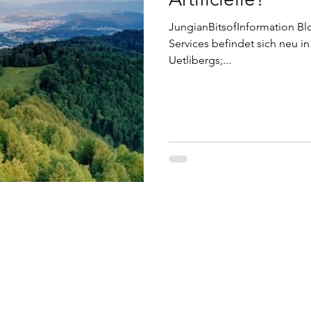
JungianBitsofInformation Bl
Services befindet sich neu i
Uetlibergs;...