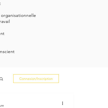
t
 organisationnelle
avail
ent
nscient
Connexion/Inscription
ure