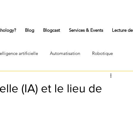
chology?
Blog
Blogcast
Services & Events
Lecture de
elligence artificielle
Automatisation
Robotique
Confinement
Conflit au travail
Personnalité
elle (IA) et le lieu de
nt(e)
Psyché
Psychologie Jungienne
ienne