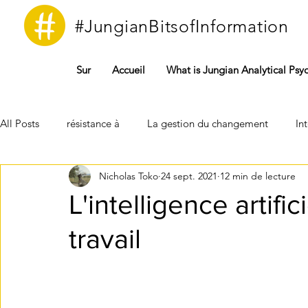
#JungianBitsofInformation
Sur
Accueil
What is Jungian Analytical Psy
All Posts
résistance à
La gestion du changement
Int
Nicholas Toko
24 sept. 2021
12 min de lecture
Instinct
Bureaucratie
Complexe
Covid19
L'intelligence artifici
travail
La technologie
Inconscient(e)
Psyché
Conscie
La psychanalyse freudienne
Psychologie analytique jung